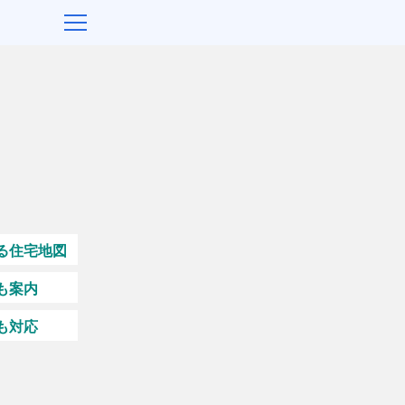
メ
ニ
ュ
ー
を
開
く
る住宅地図
も案内
も対応