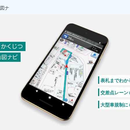
あんしん、かくじつ ゼンリン地図ナビ
表札までわか
交差点レーン
大型車規制に