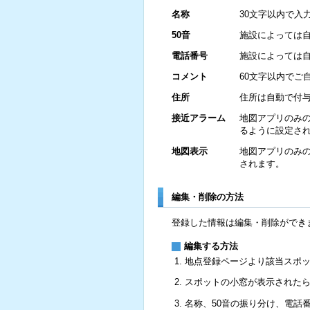
名称
30文字以内で入
50音
施設によっては
電話番号
施設によっては
コメント
60文字以内でご
住所
住所は自動で付
接近アラーム
地図アプリのみ
るように設定さ
地図表示
地図アプリのみ
されます。
編集・削除の方法
登録した情報は編集・削除ができ
編集する方法
地点登録ページより該当スポ
スポットの小窓が表示された
名称、50音の振り分け、電話